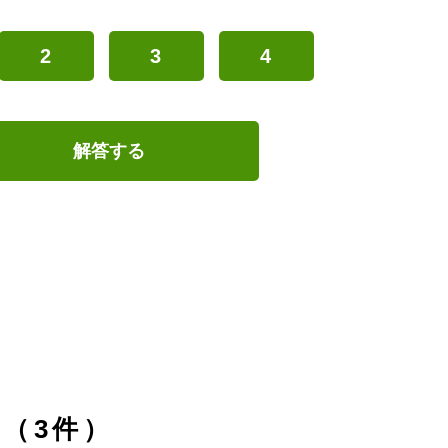
2
3
4
解答する
（3件）