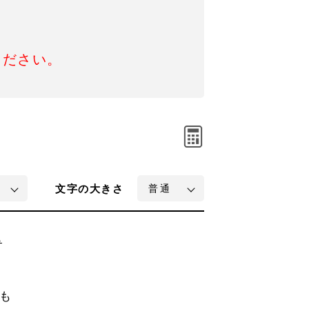
ください。
文字
の大きさ
ち
も