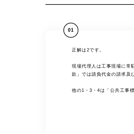
01
正解は2です。
現場代理人は工事現場に常
款」では請負代金の請求及
他の1・3・4は「公共工事