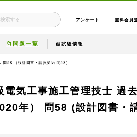
アンケート
無料会員
📁問題一覧
📖試験情報
問58 （設計図書・請負契約 問58）
級電気工事施工管理技士 過
020年）
問58 (設計図書・請