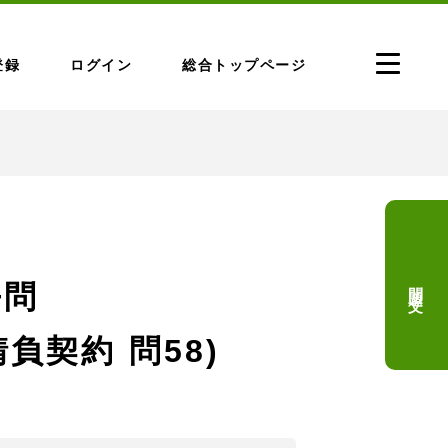
登録
ログイン
総合トップページ
問題文
去問
負契約 問58)