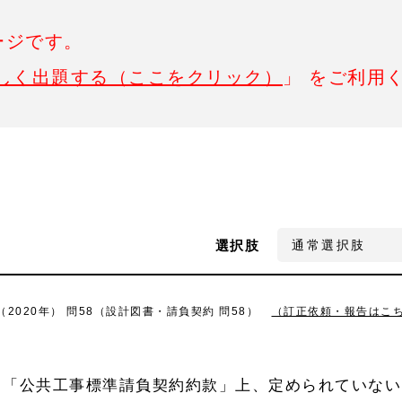
ージです。
しく出題する（ここをクリック）
」 をご利用
選択肢
2020年） 問58（設計図書・請負契約 問58）
（訂正依頼・報告はこ
、「公共工事標準請負契約約款」上、定められていない