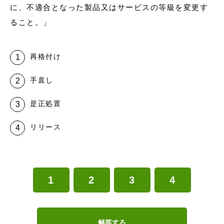
に、不適合となった製品又はサービスの等級を変更す
ること。」
再格付け
手直し
是正処置
リリース
1
2
3
4
解答する