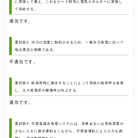
に変換して蓄え、これをピーク時等に電気エネルギーに変換し
て供給する。
適当です。
選択肢2. 河川の流量に制約されるため、一般水力発電に比べて
地点選定が困難である。
不適当です。
選択肢3. 軽負荷時に揚水することによって系統の負荷率を改善
し、火力発電所の稼働率が向上する。
適当です。
選択肢4. 可変速揚水発電システムは、深夜あるいは系統需要が
少ないときに揚水運転をしながら、可変速運転により入力を調