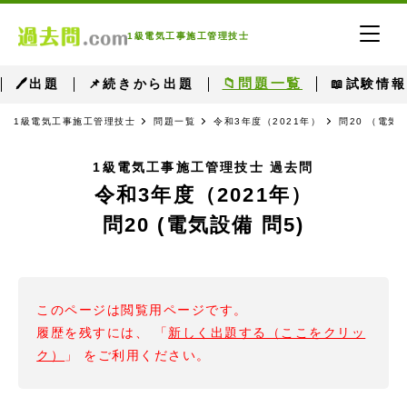
1級電気工事施工管理技士
📁問題一覧
🖊出題
📌続きから出題
📖試験情報
1級電気工事施工管理技士
問題一覧
令和3年度（2021年）
問20 （電気
1級電気工事施工管理技士 過去問
令和3年度（2021年）
問20 (電気設備 問5)
このページは閲覧用ページです。
履歴を残すには、 「
新しく出題する（ここをクリッ
ク）
」 をご利用ください。